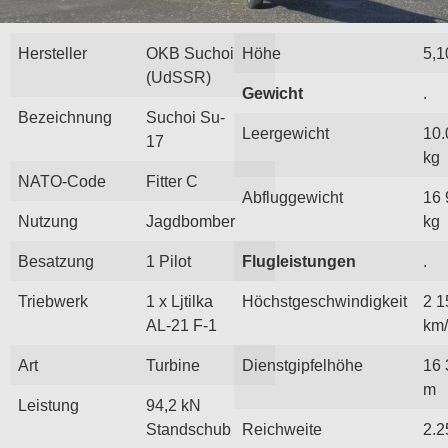
Hersteller
OKB Suchoi
Höhe
5,1
(UdSSR)
Gewicht
.
Bezeichnung
Suchoi Su-
Leergewicht
10.
17
kg
NATO-Code
Fitter C
Abfluggewicht
16 
Nutzung
Jagdbomber
kg
Besatzung
1 Pilot
Flugleistungen
.
Triebwerk
1 x Ljtilka
Höchstgeschwindigkeit
2 1
AL-21 F-1
km
Art
Turbine
Dienstgipfelhöhe
16 
m
Leistung
94,2 kN
Standschub
Reichweite
2.2