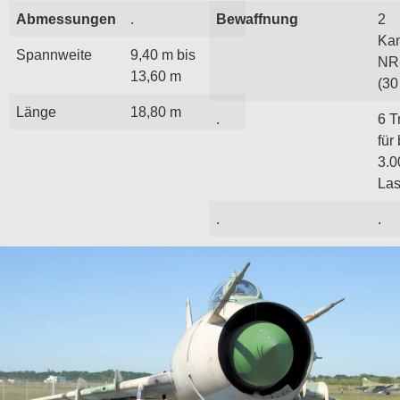
Abmessungen
.
Bewaffnung
2
Ka
Spannweite
9,40 m bis
NR
13,60 m
(30
Länge
18,80 m
.
6 T
für
3.0
Las
.
.