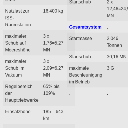
Startschub
2 x
12,46=24,
Nutzlast zur
16.400 kg
MN
ISS-
Raumstation
Gesamtsystem
.
maximaler
3 x
Startmasse
2.046
Schub auf
1.76=5,27
Tonnen
Meereshöhe
MN
Startschub
30,16 MN
maximaler
3 x
Schub im
2.09=6,27
maximale
3 G
Vakuum
MN
Beschleunigung
im Betrieb
Regelbereich
65% bis
der
109%
.
.
Haupttriebwerke
Einsatzhöhe
185 – 643
km