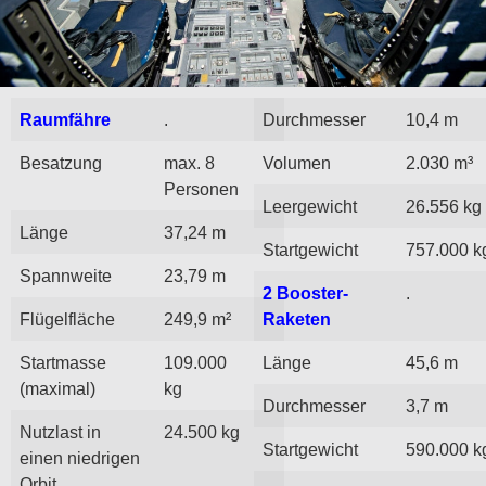
Raumfähre
.
Durchmesser
10,4 m
Besatzung
max. 8
Volumen
2.030 m³
Personen
Leergewicht
26.556 kg
Länge
37,24 m
Startgewicht
757.000 k
Spannweite
23,79 m
2 Booster-
.
Flügelfläche
249,9 m²
Raketen
Startmasse
109.000
Länge
45,6 m
(maximal)
kg
Durchmesser
3,7 m
Nutzlast in
24.500 kg
Startgewicht
590.000 k
einen niedrigen
Orbit