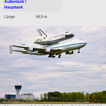
Außentank /
.
Haupttank
Länge
48,9 m