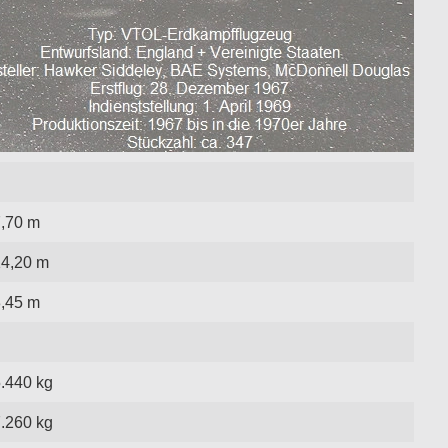
,70 m
14,20 m
,45 m
.440 kg
.260 kg