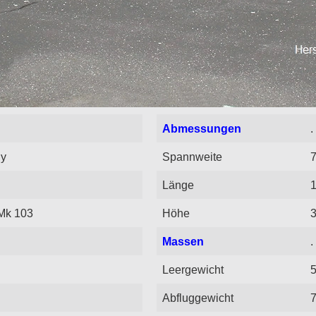
Abmessungen
.
ny
Spannweite
7
Länge
Mk 103
Höhe
3
Massen
.
Leergewicht
5
Abfluggewicht
7