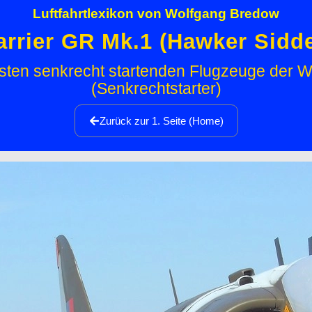
Luftfahrtlexikon von Wolfgang Bredow
rrier GR Mk.1 (Hawker Sidde
rsten senkrecht startenden Flugzeuge der W
(Senkrechtstarter)
Zurück zur 1. Seite (Home)