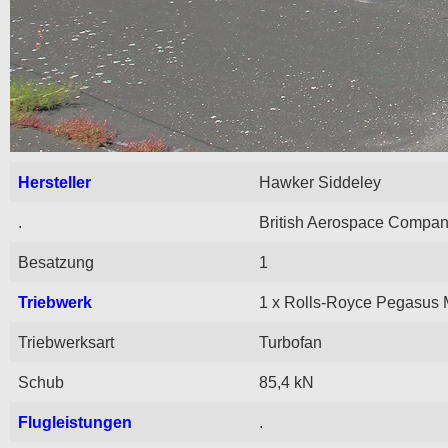
Hersteller
Hawker Siddeley
.
British Aerospace Compa
Besatzung
1
Triebwerk
1 x Rolls-Royce Pegasus 
Triebwerksart
Turbofan
Schub
85,4 kN
Flugleistungen
.