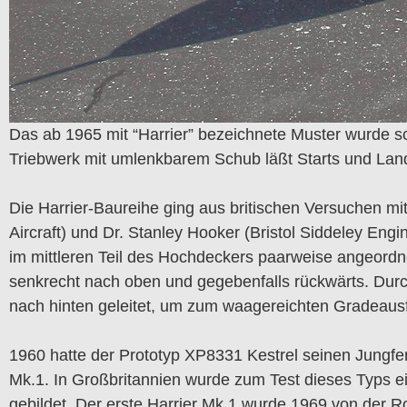
Das ab 1965 mit “Harrier” bezeichnete Muster wurde sc
Triebwerk mit umlenkbarem Schub läßt Starts und Lan
Die Harrier-Baureihe ging aus britischen Versuchen m
Aircraft) und Dr. Stanley Hooker (Bristol Siddeley Eng
im mittleren Teil des Hochdeckers paarweise angeord
senkrecht nach oben und gegebenfalls rückwärts. Dur
nach hinten geleitet, um zum waagereichten Gradeausf
1960 hatte der Prototyp XP8331 Kestrel seinen Jungfe
Mk.1. In Großbritannien wurde zum Test dieses Typs e
gebildet. Der erste Harrier Mk.1 wurde 1969 von der Roy