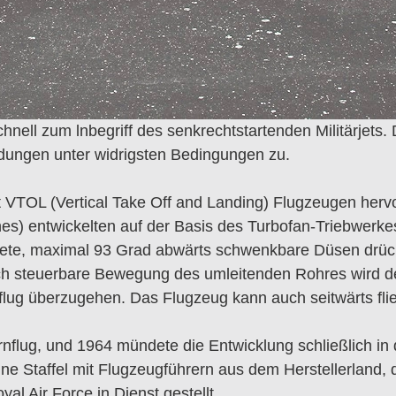
hnell zum lnbegriff des senkrechtstartenden Militärjet
dungen unter widrigsten Bedingungen zu.
it VTOL (Vertical Take Off and Landing) Flugzeugen he
ines) entwickelten auf der Basis des Turbofan-Triebwerk
nete, maximal 93 Grad abwärts schwenkbare Düsen drück
ch steuerbare Bewegung des umleitenden Rohres wird de
lug überzugehen. Das Flugzeug kann auch seitwärts flie
rnflug, und 1964 mündete die Entwicklung schließlich i
ine Staffel mit Flugzeugführern aus dem Herstellerland
al Air Force in Dienst gestellt.