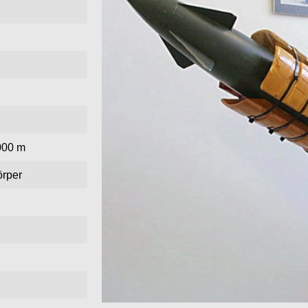
.000 m
örper