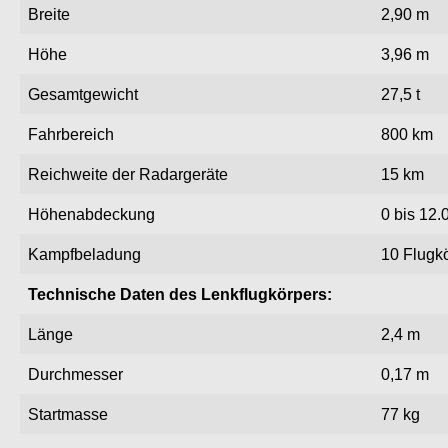
Breite
2,90 m
Höhe
3,96 m
Gesamtgewicht
27,5 t
Fahrbereich
800 km
Reichweite der Radargeräte
15 km
Höhenabdeckung
0 bis 12
Kampfbeladung
10 Flugk
Technische Daten des Lenkflugkörpers:
Länge
2,4 m
Durchmesser
0,17 m
Startmasse
77 kg