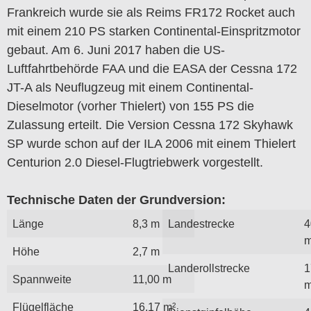
Frankreich wurde sie als Reims FR172 Rocket auch
mit einem 210 PS starken Continental-Einspritzmotor
gebaut. Am 6. Juni 2017 haben die US-
Luftfahrtbehörde FAA und die EASA der Cessna 172
JT-A als Neuflugzeug mit einem Continental-
Dieselmotor (vorher Thielert) von 155 PS die
Zulassung erteilt. Die Version Cessna 172 Skyhawk
SP wurde schon auf der ILA 2006 mit einem Thielert
Centurion 2.0 Diesel-Flugtriebwerk vorgestellt.
Technische Daten der Grundversion:
Länge
8,3 m
Landestrecke
4
Höhe
2,7 m
Landerollstrecke
1
Spannweite
11,00 m
Flügelfläche
16,17 m²