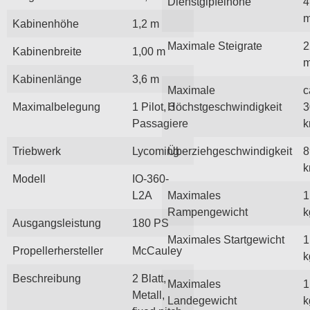
Dienstgipfelhöhe
4
Kabinenhöhe
1,2 m
Maximale Steigrate
2
Kabinenbreite
1,00 m
m
Kabinenlänge
3,6 m
Maximale
c
Maximalbelegung
1 Pilot, 3
Höchstgeschwindigkeit
3
Passagiere
k
Triebwerk
Lycoming
Überziehgeschwindigkeit
8
k
Modell
IO-360-
L2A
Maximales
1
Rampengewicht
k
Ausgangsleistung
180 PS
Maximales Startgewicht
1
Propellerhersteller
McCauley
k
Beschreibung
2 Blatt,
Maximales
1
Metall,
Landegewicht
k