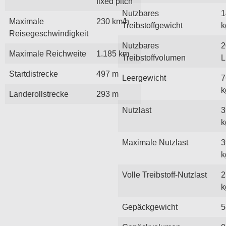
fixed pitch
Nutzbares
1
Maximale
230 km/h
Treibstoffgewicht
k
Reisegeschwindigkeit
Nutzbares
2
Maximale Reichweite
1.185 km
Treibstoffvolumen
L
Startdistrecke
497 m
Leergewicht
7
k
Landerollstrecke
293 m
Nutzlast
3
k
Maximale Nutzlast
3
k
Volle Treibstoff-Nutzlast
2
k
Gepäckgewicht
5