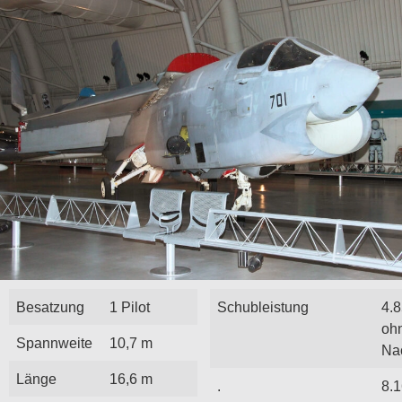
Besatzung
1 Pilot
Schubleistung
4.8
oh
Spannweite
10,7 m
Na
Länge
16,6 m
.
8.1