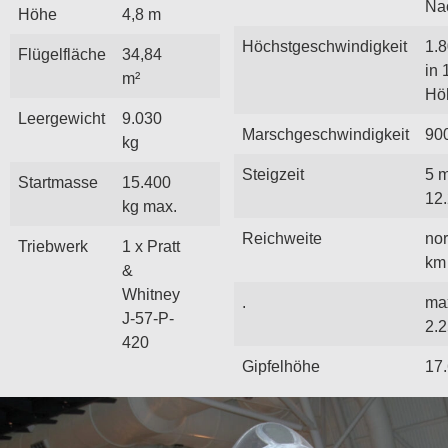
Na
Höhe
4,8 m
Höchstgeschwindigkeit
1.
Flügelfläche
34,84
in 
m²
Hö
Leergewicht
9.030
Marschgeschwindigkeit
90
kg
Steigzeit
5 m
Startmasse
15.400
12
kg max.
Reichweite
no
Triebwerk
1 x Pratt
km
&
Whitney
.
ma
J-57-P-
2.
420
Gipfelhöhe
17