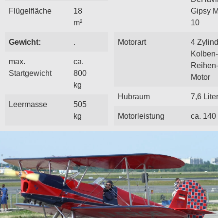
Flügelfläche
18
Gipsy M
m²
10
Gewicht:
.
Motorart
4 Zylin
Kolben-
max.
ca.
Reihen
Startgewicht
800
Motor
kg
Hubraum
7,6 Lite
Leermasse
505
kg
Motorleistung
ca. 140