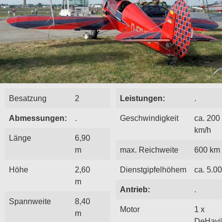
Besatzung
2
Leistungen:
.
Abmessungen:
.
Geschwindigkeit
ca. 200
km/h
Länge
6,90
m
max. Reichweite
600 km
Höhe
2,60
Dienstgipfelhöhem
ca. 5.0
m
Antrieb:
.
Spannweite
8,40
Motor
1 x
m
DeHavi