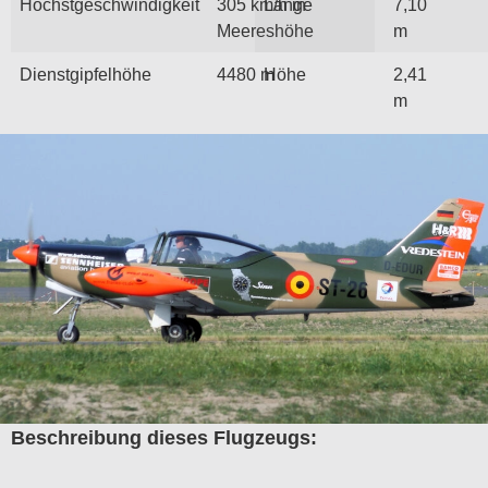
Höchstgeschwindigkeit
305 km/h in
Länge
7,10
Meereshöhe
m
Dienstgipfelhöhe
4480 m
Höhe
2,41
m
Beschreibung dieses Flugzeugs: