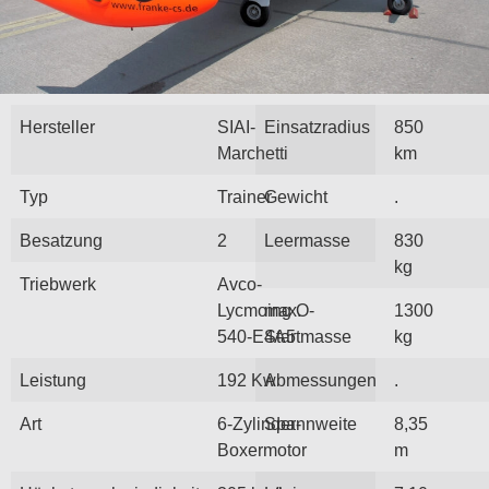
Hersteller
SIAI-
Einsatzradius
850
Marchetti
km
Typ
Trainer
Gewicht
.
Besatzung
2
Leermasse
830
kg
Triebwerk
Avco-
Lycmoing O-
max.
1300
540-E4A5
Startmasse
kg
Leistung
192 Kw
Abmessungen
.
Art
6-Zylinder-
Spannweite
8,35
Boxermotor
m