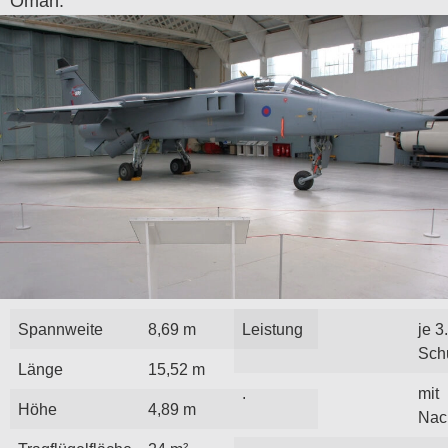
Oman.
Spannweite
8,69 m
Leistung
je 3
Sch
Länge
15,52 m
.
mit
Höhe
4,89 m
Nac