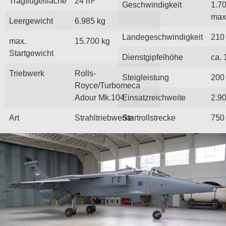
Tragflügelfläche
24 m²
Geschwindigkeit
1.7
max
Leergewicht
6.985 kg
Landegeschwindigkeit
210
max.
15.700 kg
Startgewicht
Dienstgipfelhöhe
ca.
Triebwerk
Rolls-
Steigleistung
200
Royce/Turbomeca
Adour Mk.104
Einsatzreichweite
2.9
Art
Strahltriebwerke
Startrollstrecke
750