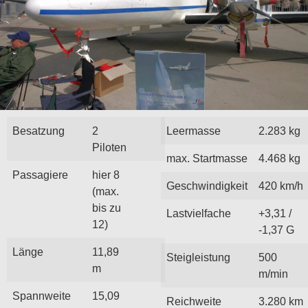
Besatzung
2
Leermasse
2.283 kg
Piloten
max. Startmasse
4.468 kg
Passagiere
hier 8
Geschwindigkeit
420 km/h
(max.
bis zu
Lastvielfache
+3,31 /
12)
-1,37 G
Länge
11,89
Steigleistung
500
m
m/min
Spannweite
15,09
Reichweite
3.280 km