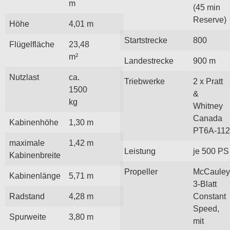
m
(45 min
Reserve)
Höhe
4,01 m
Startstrecke
800
Flügelfläche
23,48
m²
Landestrecke
900 m
Nutzlast
ca.
Triebwerke
2 x Pratt
1500
&
kg
Whitney
Canada
Kabinenhöhe
1,30 m
PT6A-112
maximale
1,42 m
Leistung
je 500 PS
Kabinenbreite
Propeller
McCauley
Kabinenlänge
5,71 m
3-Blatt
Radstand
4,28 m
Constant
Speed,
Spurweite
3,80 m
mit