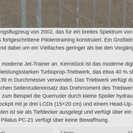
ingsflugzeug von 2002, das für ein breites Spektrum von
fortgeschrittene Pilotentraining konstruiert. Ein Großte
nd dabei um ein Vielfaches geringer als bei den Vorgän
 moderne Jet-Trainer an. Kernstück ist das moderne dig
leistungsstarken Turboprop-Triebwerk, das etwa 40 % stär
t 2,39 m Durchmesser verwendet. Das Triebwerk verfügt d
schen Seitenrudereinsatz das Drehmoment des Triebwerk
um Beispiel die Querruder durch kleine Spoiler hydrauli
 Cockpit mit je drei LCDs (15×20 cm) und einem Head-Up
sten ist sie als Tiefdecker ausgelegt und verfügt über e
 Pilatus PC-21 verfügt über keine Bewaffnung.
g)
Länge
11