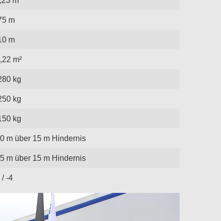
75 m
10 m
,22 m²
280 kg
250 kg
150 kg
0 m über 15 m Hindernis
5 m über 15 m Hindernis
 / -4