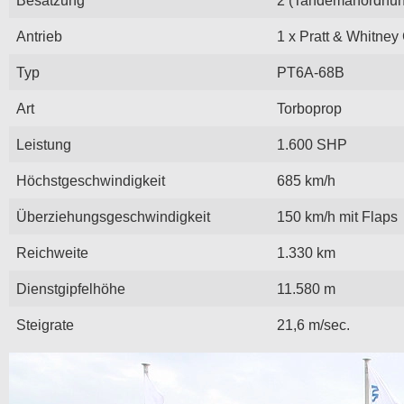
Antrieb
1 x Pratt & Whitne
Typ
PT6A-68B
Art
Torboprop
Leistung
1.600 SHP
Höchstgeschwindigkeit
685 km/h
Überziehungsgeschwindigkeit
150 km/h mit Flaps
Reichweite
1.330 km
Dienstgipfelhöhe
11.580 m
Steigrate
21,6 m/sec.