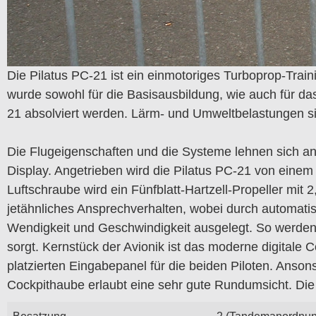
Die Pilatus PC-21 ist ein einmotoriges Turboprop-Train
wurde sowohl für die Basisausbildung, wie auch für das 
21 absolviert werden. Lärm- und Umweltbelastungen si
Die Flugeigenschaften und die Systeme lehnen sich an
Display. Angetrieben wird die Pilatus PC-21 von einem 
Luftschraube wird ein Fünfblatt-Hartzell-Propeller mi
jetähnliches Ansprechverhalten, wobei durch automati
Wendigkeit und Geschwindigkeit ausgelegt. So werden z
sorgt. Kernstück der Avionik ist das moderne digitale
platzierten Eingabepanel für die beiden Piloten. Anson
Cockpithaube erlaubt eine sehr gute Rundumsicht. Die
Besatzung
2 (Tandemanordnun