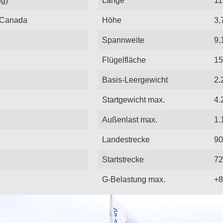
y Canada
Höhe
3,
Spannweite
9,
Flügelfläche
15
Basis-Leergewicht
2.
Startgewicht max.
4.
Außenlast max.
1.
Landestrecke
90
Startstrecke
72
G-Belastung max.
+8