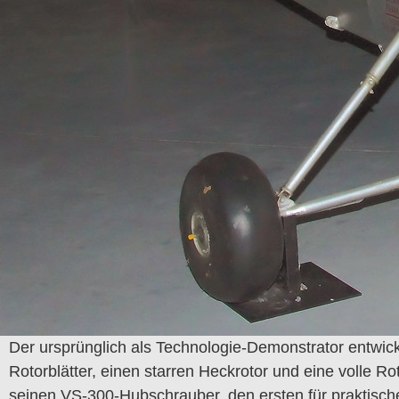
Der ursprünglich als Technologie-Demonstrator entwick
Rotorblätter, einen starren Heckrotor und eine volle R
seinen VS-300-Hubschrauber, den ersten für praktische