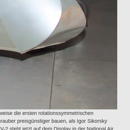
sweise die ersten rotationssymmetrischen
hrauber preisgünstiger bauen, als Igor Sikorsky
 steht jetzt auf dem Display in der National Air