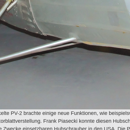
elte PV-2 brachte einige neue Funktionen, wie beispiel
otorblattverstellung. Frank Piasecki konnte diesen Hubsc
 Zwecke einsetzbaren Hubschrauber in den USA. Die PV-2