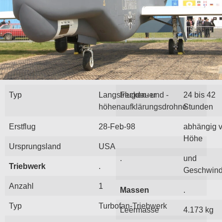
Typ
Langstrecken- und -
Flugdauer
24 bis 42
höhenaufklärungsdrohne
Stunden
Erstflug
28-Feb-98
.
abhängig 
Höhe
Ursprungsland
USA
.
und
Triebwerk
.
Geschwind
Anzahl
1
Massen
.
Typ
Turbofan-Triebwerk
Leermasse
4.173 kg