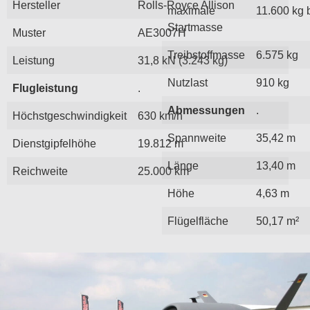
Hersteller
Rolls-Royce Allison
maximale
11.600 kg b
Startmasse
Muster
AE3007H
Treibstoffmasse
6.575 kg
Leistung
31,8 kN (3.243 kg)
Nutzlast
910 kg
Flugleistung
.
Abmessungen
.
Höchstgeschwindigkeit
630 km/h
Spannweite
35,42 m
Dienstgipfelhöhe
19.812 m
Länge
13,40 m
Reichweite
25.000 km
Höhe
4,63 m
Flügelfläche
50,17 m²