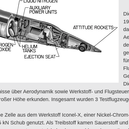
Di
19
da
Ae
de
ge
fü
Fl
Ge
Di
nisse über Aerodynamik sowie Werkstoff- und Flugsteuer
großer Höhe erkunden. Insgesamt wurden 3 Testflugzeug
e Zelle aus dem Werkstoff Iconel-X, einer Nickel-Chrom
 kN Schub genutzt. Als Treibstoff kamen Sauerstoff un