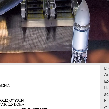
Di
Am
Ex
Ho
sc
ist
Gr