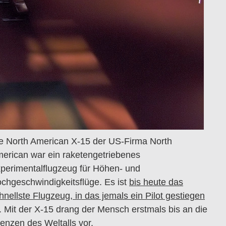
e North American X-15 der US-Firma North
erican war ein raketengetriebenes
perimentalflugzeug für Höhen- und
chgeschwindigkeitsflüge. Es ist
bis heute das
hnellste Flugzeug, in das jemals ein Pilot gestiegen
. Mit der X-15 drang der Mensch erstmals bis an die
enzen des Weltalls vor.