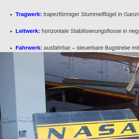
Tragwerk
:
trapezförmiger Stummelflügel in Ganzm
Leitwerk
:
horizontale Stabilisierungsflosse in ne
Fahrwerk
:
ausfahrbar – steuerbare Bugstrebe mi