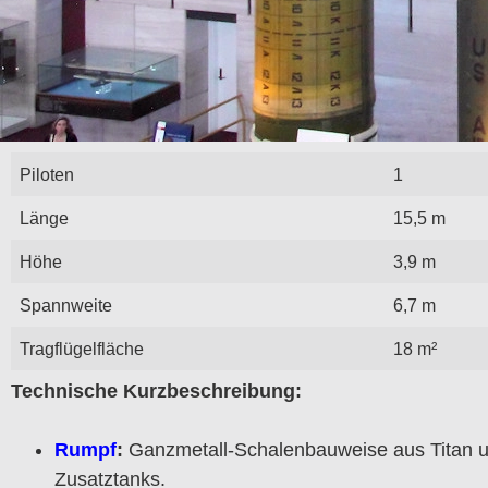
Piloten
1
Länge
15,5 m
Höhe
3,9 m
Spannweite
6,7 m
Tragflügelfläche
18 m²
Technische Kurzbeschreibung:
Rumpf
:
Ganzmetall-Schalenbauweise aus Titan un
Zusatztanks.