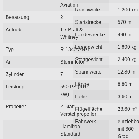
Aviation
Reichweite
1.200 km
Besatzung
2
Startstrecke
570 m
Antrieb
1 x Pratt &
Landestrecke
490 m
Whitney
Leergewicht
1.890 kg
Typ
R-1340-AN-1
Startgewicht
2.400 kg
Ar
Sternmotor
Spannweite
12,80 m
Zylinder
7
Länge
8,80 m
Leistung
550 PS (410
kW)
Höhe
3,60 m
Propeller
2-Blatt
Flügelfläche
23,60 m²
Verstellpropeller
Fahrwerk
einziehba
.
Hamilton
mit 360
Standard
Grad