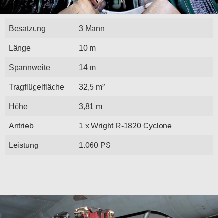
Besatzung
3 Mann
Länge
10 m
Spannweite
14 m
Tragflügelfläche
32,5 m²
Höhe
3,81 m
Antrieb
1 x Wright R-1820 Cyclone
Leistung
1.060 PS