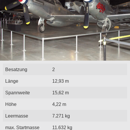
Besatzung
2
Länge
12,93 m
Spannweite
15,62 m
Höhe
4,22 m
Leermasse
7.271 kg
max. Startmasse
11.632 kg