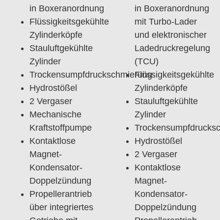
in Boxeranordnung
in Boxeranordnung
Flüssigkeitsgekühlte
mit Turbo-Lader
Zylinderköpfe
und elektronischer
Stauluftgekühlte
Ladedruckregelung
Zylinder
(TCU)
Trockensumpfdruckschmierung
Flüssigkeitsgekühlte
Hydrostößel
Zylinderköpfe
2 Vergaser
Stauluftgekühlte
Mechanische
Zylinder
Kraftstoffpumpe
Trockensumpfdrucks
Kontaktlose
Hydrostößel
Magnet-
2 Vergaser
Kondensator-
Kontaktlose
Doppelzündung
Magnet-
Propellerantrieb
Kondensator-
über integriertes
Doppelzündung