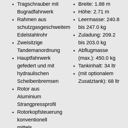
Tragschrauber mit
Breite: 1.88 m
Bugradfahrwerk
Höhe: 2.71 m
Rahmen aus
Leermasse: 240.8
schutzgasgeschweitem
bis 247.0 kg
Edelstahlrohr
Zuladung: 209.2
Zweisitzige
bis 203.0 kg
Tandemanordnung
Abflugmasse
Hauptfahrwerk
(max.): 450.0 kg
gefedert und mit
Tankinhalt: 34 ltr
hydraulischen
(mit optionalem
Scheibenbremsen
Zusatztank): 68 ltr
Rotor aus
Aluminium
Strangpressprofil
Rotorkopfsteuerung
konventionell
mittels