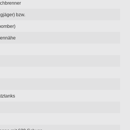
achbrenner
gjäger) bzw.
bomber)
dennähe
tztanks