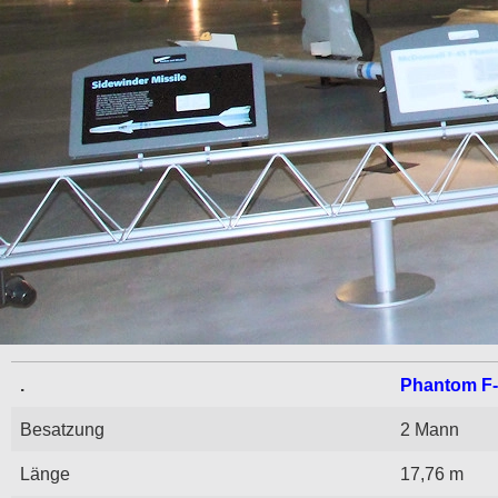
.
Phantom F
Besatzung
2 Mann
Länge
17,76 m