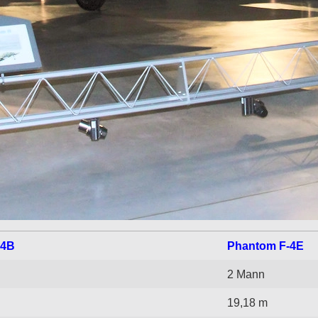
-4B
Phantom F-4E
2 Mann
19,18 m