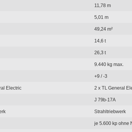
11,78 m
5,01 m
49,24 m²
14,6 t
26,3 t
9.440 kg max.
+9 / -3
al Electric
2 x TL General Ele
J 79b-17A
erk
Strahltriebwerk
je 5.600 kp ohne