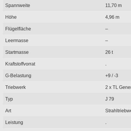
Spannweite
11,70 m
Höhe
4,96 m
Flügelfläche
–
Leermasse
–
Startmasse
26 t
Kraftstoffvorrat
.
G-Belastung
+9 / -3
Triebwerk
2 x TL Gener
Typ
J 79
Art
Strahltriebw
Leistung
.