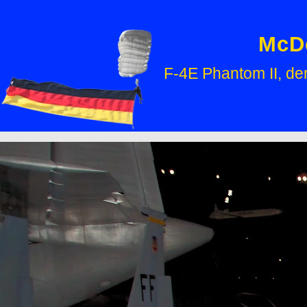
McDo
F-4E Phantom II, de