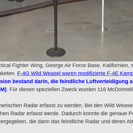
ical Fighter Wing, George Air Force Base, Kalifornien,
Raketen.
F-4G Wild Weasel waren modifizierte F-4E Kamp
sion bestand darin, die feindliche Luftverteidigung a
AM)
. Für diesen speziellen Zweck wurden 116 McDonnel
rischen Radar erfasst zu werden. Bei den Wild Weasel i
chen Radar erfasst werde. Dadurch konnte die genaue Pos
rgegeben, die dann das feindliche Radar und deren Abs