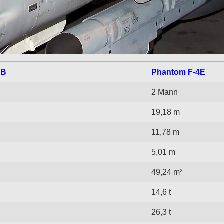
4B
Phantom F-4E
2 Mann
19,18 m
11,78 m
5,01 m
49,24 m²
14,6 t
26,3 t