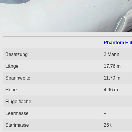
.
Phantom F-
Besatzung
2 Mann
Länge
17,76 m
Spannweite
11,70 m
Höhe
4,96 m
Flügelfläche
–
Leermasse
–
Startmasse
26 t