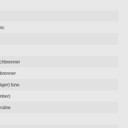
ric
achbrenner
hbrenner
äger) bzw.
mber)
nnähe