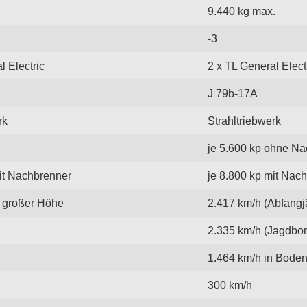
9.440 kg max.
-3
l Electric
2 x TL General Elect
J 79b-17A
rk
Strahltriebwerk
je 5.600 kp ohne N
mit Nachbrenner
je 8.800 kp mit Nac
n großer Höhe
2.417 km/h (Abfangj
2.335 km/h (Jagdbo
1.464 km/h in Bode
300 km/h