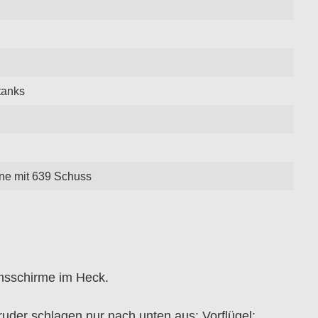
tanks
ne mit 639 Schuss
msschirme im Heck.
ruder schlagen nur nach unten aus; Vorflügel;