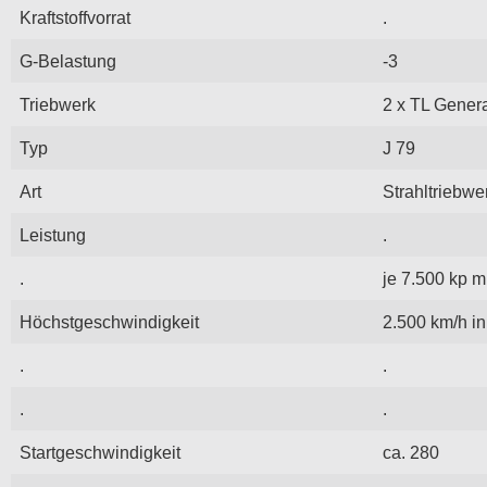
Kraftstoffvorrat
.
G-Belastung
-3
Triebwerk
2 x TL Genera
Typ
J 79
Art
Strahltriebwe
Leistung
.
.
je 7.500 kp 
Höchstgeschwindigkeit
2.500 km/h i
.
.
.
.
Startgeschwindigkeit
ca. 280