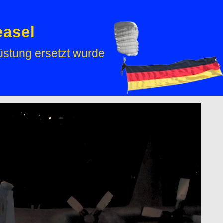
easel
üstung ersetzt wurde