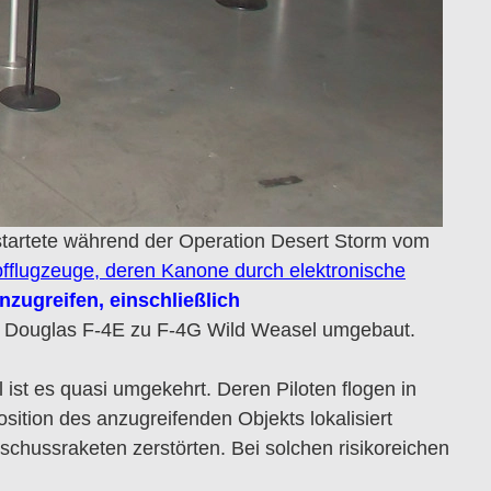
 startete während der Operation Desert Storm vom
fflugzeuge, deren Kanone durch elektronische
nzugreifen, einschließlich
l Douglas F-4E zu F-4G Wild Weasel umgebaut.
st es quasi umgekehrt. Deren Piloten flogen in
ition des anzugreifenden Objekts lokalisiert
chussraketen zerstörten. Bei solchen risikoreichen