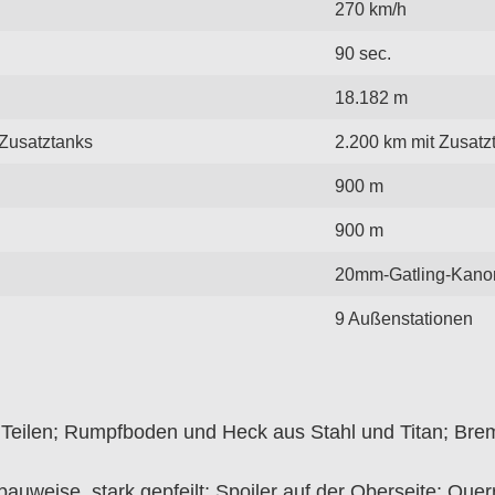
270 km/h
90 sec.
18.182 m
 Zusatztanks
2.200 km mit Zusatz
900 m
900 m
20mm-Gatling-Kano
9 Außenstationen
Teilen; Rumpfboden und Heck aus Stahl und Titan; Bre
auweise, stark gepfeilt; Spoiler auf der Oberseite; Quer