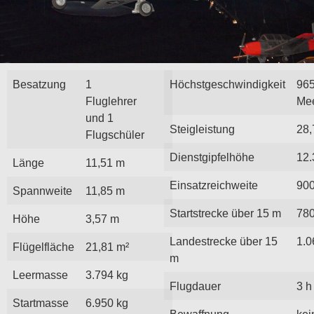
Besatzung
1
Höchstgeschwindigkeit
965
Fluglehrer
Me
und 1
Steigleistung
28,
Flugschüler
Dienstgipfelhöhe
12.
Länge
11,51 m
Einsatzreichweite
90
Spannweite
11,85 m
Startstrecke über 15 m
78
Höhe
3,57 m
Landestrecke über 15
1.0
Flügelfläche
21,81 m²
m
Leermasse
3.794 kg
Flugdauer
3 h
Startmasse
6.950 kg