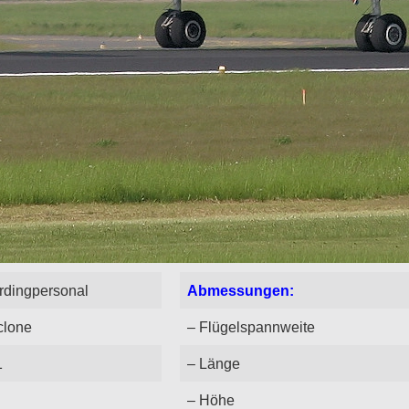
ordingpersonal
Abmessungen:
clone
– Flügelspannweite
1
– Länge
– Höhe