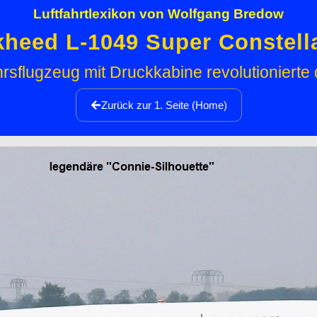
Luftfahrtlexikon von Wolfgang Bredow
heed L-1049 Super Constell
sflugzeug mit Druckkabine revolutionierte d
Zurück zur 1. Seite (Home)