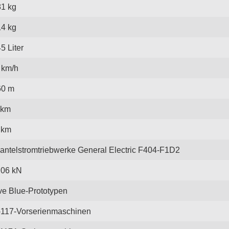
81 kg
14 kg
5 Liter
 km/h
60 m
 km
 km
antelstromtriebwerke General Electric F404-F1D2
,06 kN
ve Blue-Prototypen
-117-Vorserienmaschinen