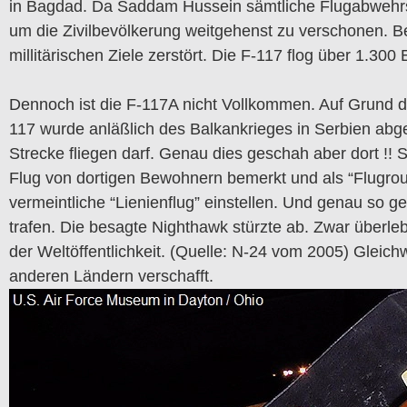
in Bagdad. Da Saddam Hussein sämtliche Flugabwehrste
um die Zivilbevölkerung weitgehenst zu verschonen. Be
millitärischen Ziele zerstört. Die F-117 flog über 1.300
Dennoch ist die F-117A nicht Vollkommen. Auf Grund d
117 wurde anläßlich des Balkankrieges in Serbien ab
Strecke fliegen darf. Genau dies geschah aber dort !!
Flug von dortigen Bewohnern bemerkt und als “Flugrout
vermeintliche “Lienienflug” einstellen. Und genau so ge
trafen. Die besagte Nighthawk stürzte ab. Zwar überle
der Weltöffentlichkeit. (Quelle: N-24 vom 2005) Glei
anderen Ländern verschafft.