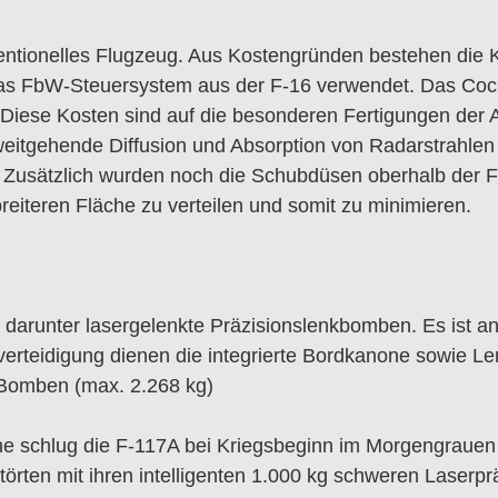
ventionelles Flugzeug. Aus Kostengründen bestehen di
s FbW-Steuersystem aus der F-16 verwendet. Das Cockp
 Diese Kosten sind auf die besonderen Fertigungen der 
itgehende Diffusion und Absorption von Radarstrahlen op
Zusätzlich wurden noch die Schubdüsen oberhalb der Flüg
breiteren Fläche zu verteilen und somit zu minimieren.
z, darunter lasergelenkte Präzisionslenkbomben. Es ist
erteidigung dienen die integrierte Bordkanone sowie Le
Bomben (max. 2.268 kg)
chlug die F-117A bei Kriegsbeginn im Morgengrauen 
störten mit ihren intelligenten 1.000 kg schweren Laserp