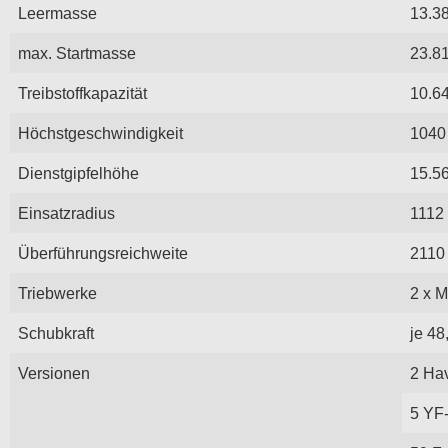
Leermasse
13.3
max. Startmasse
23.8
Treibstoffkapazität
10.64
Höchstgeschwindigkeit
1040
Dienstgipfelhöhe
15.5
Einsatzradius
1112
Überführungsreichweite
2110
Triebwerke
2 x M
Schubkraft
je 48
Versionen
2 Ha
5 YF