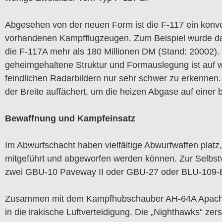
Abgesehen von der neuen Form ist die F-117 ein kon
vorhandenen Kampfflugzeugen. Zum Beispiel wurde da
die F-117A mehr als 180 Millionen DM (Stand: 20002).
geheimgehaltene Struktur und Formauslegung ist auf we
feindlichen Radarbildern nur sehr schwer zu erkennen. 
der Breite auffächert, um die heizen Abgase auf einer 
Bewaffnung und Kampfeinsatz
Im Abwurfschacht haben vielfältige Abwurfwaffen plat
mitgeführt und abgeworfen werden können. Zur Selbstv
zwei GBU-10 Paveway II oder GBU-27 oder BLU-109-
Zusammen mit dem Kampfhubschauber AH-64A Apache s
in die irakische Luftverteidigung. Die „Nighthawks“ zer