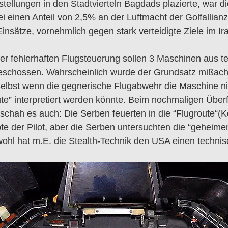
llungen in den Stadtvierteln Bagdads plazierte, war d
i einen Anteil von 2,5% an der Luftmacht der Golfallia
 Einsätze, vornehmlich gegen stark verteidigte Ziele im Ir
er fehlerhaften Flugsteuerung sollen 3 Maschinen aus t
geschossen. Wahrscheinlich wurde der Grundsatz mißacht
 Selbst wenn die gegnerische Flugabwehr die Maschine n
e” interpretiert werden könnte. Beim nochmaligen Überf
schah es auch: Die Serben feuerten in die “Flugroute“(Ko
bte der Pilot, aber die Serben untersuchten die “geheime
chwohl hat m.E. die Stealth-Technik den USA einen techn