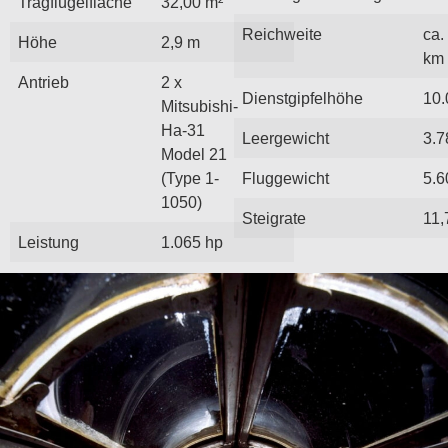
Tragflügelfläche
32,00 m²
Reichweite
ca.
Höhe
2,9 m
km
Antrieb
2 x
Dienstgipfelhöhe
10.
Mitsubishi-
Ha-31
Leergewicht
3.7
Model 21
(Type 1-
Fluggewicht
5.6
1050)
Steigrate
11,
Leistung
1.065 hp