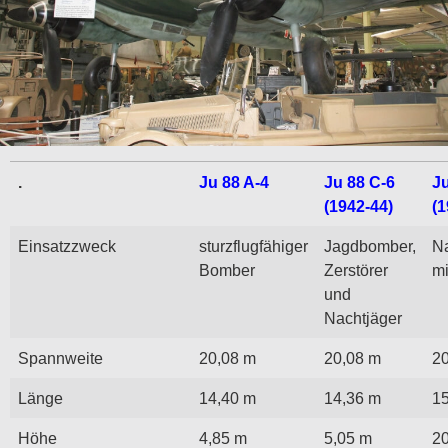
.
Ju 88 A-4
Ju 88 C-6
Ju
(1942-44)
(1
Einsatzzweck
sturzflugfähiger
Jagdbomber,
Na
Bomber
Zerstörer
mi
und
Nachtjäger
Spannweite
20,08 m
20,08 m
2
Länge
14,40 m
14,36 m
1
Höhe
4,85 m
5,05 m
2