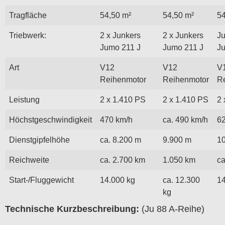
Tragfläche
54,50 m²
54,50 m²
54
Triebwerk:
2 x Junkers
2 x Junkers
Ju
Jumo 211 J
Jumo 211 J
J
Art
V12
V12
V
Reihenmotor
Reihenmotor
R
Leistung
2 x 1.410 PS
2 x 1.410 PS
2 
Höchstgeschwindigkeit
470 km/h
ca. 490 km/h
6
Dienstgipfelhöhe
ca. 8.200 m
9.900 m
1
Reichweite
ca. 2.700 km
1.050 km
ca
Start-/Fluggewicht
14.000 kg
ca. 12.300
14
kg
Technische Kurzbeschreibung:
(Ju 88 A-Reihe)