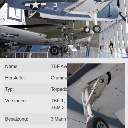
Name:
TBF Avenger
Hersteller:
Grumman
Typ:
Torpedobomber
Versionen:
TBF-1, TBM-1,
TBM-3
Besatzung:
3 Mann