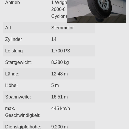
Antrieb
1 Wright R-
2600-8
Cyclone
Art
Sternmotor
Zylinder
14
Leistung
1.700 PS
Startgewicht:
8.280 kg
Länge:
12,48 m
Höhe:
5 m
Spannweite:
16,51 m
max.
445 km/h
Geschwindigkeit:
Dienstgipfelhöhe:
9.200 m