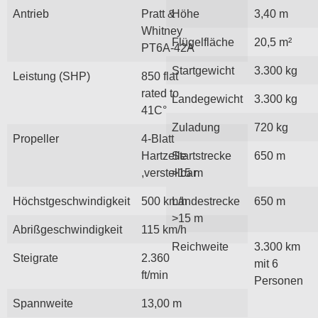
Antrieb
Pratt &
Höhe
3,40 m
Whitney
Flügelfläche
20,5 m²
PT6A-42A
Startgewicht
3.300 kg
Leistung (SHP)
850 flat
rated to
Landegewicht
3.300 kg
41C°
Zuladung
720 kg
Propeller
4-Blatt
Hartzelle
Startstrecke
650 m
,verstellbar
>15 m
Höchstgeschwindigkeit
500 km/h
Landestrecke
650 m
>15 m
Abrißgeschwindigkeit
115 km/h
Reichweite
3.300 km
Steigrate
2.360
mit 6
ft/min
Personen
Spannweite
13,00 m