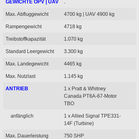
GEWICHTE OPV | UAV
.
Max. Abfluggewicht
4700 kg | UAV 4900 kg
Rampengewicht
4718 kg
Treibstoffkapazität
1.070 kg
Standard Leergewicht
3.300 kg
Max. Landegewicht
4465 kg
Max. Nutzlast
1.145 kg
ANTRIEB
1 x Pratt & Whitney
Canada PT6A-67-Motor
TBO
anfänglich
1 x Allied Signal TPE331-
14F (Turbine)
Max. Dauerleistung
750 SHP