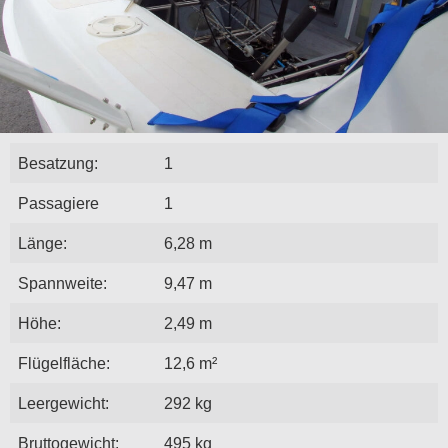
Besatzung:
1
Passagiere
1
Länge:
6,28 m
Spannweite:
9,47 m
Höhe:
2,49 m
Flügelfläche:
12,6 m²
Leergewicht:
292 kg
Bruttogewicht:
495 kg