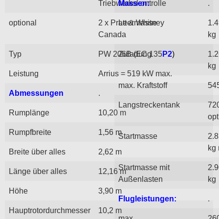
Triebwerkskontrolle
Massen:
.
optional
2 x Pratt & Whitney
Leermasse
1.
Canada
kg
Typ
PW 206B (EC 135
Zuladung
P2
)
1.
kg
Leistung
Arrius = 519 kW max.
max. Kraftstoff
54
Abmessungen
.
Langstreckentank
72
Rumplänge
10,20 m
opt
Rumpfbreite
1,56 m
Startmasse
2.
kg
Breite über alles
2,62 m
Startmasse mit
2.
Länge über alles
12,16 m
Außenlasten
kg
Höhe
3,90 m
Flugleistungen:
.
Hauptrotordurchmesser
10,2 m
max.
26