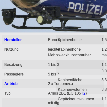
Hersteller
Eurocopter
Kabinenbreite
1,
Nutzung
leichter
Kabinenhöhe
1,
Mehrzweckhubschrauber
max
Besatzung
1 bis 2
.
1,
hin
Passagiere
5 bis 7
Kabinenfläche
3,3
Antrieb
2 x Turbomeca
Kabinenvolumen
3,8
Typ
Arrius 2B1 (EC 135
T2
)
Gepäckraumvolumen
1,1
.
mit dig.