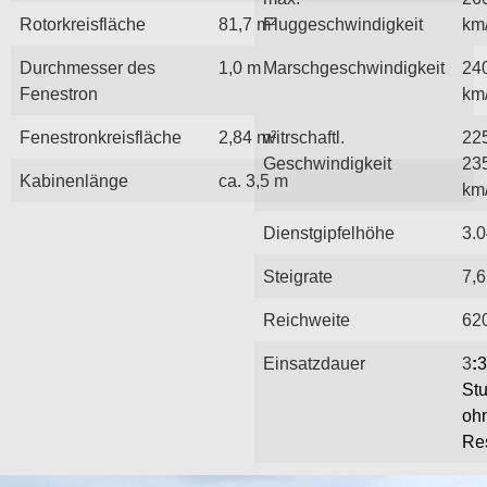
Rotorkreisfläche
81,7 m²
Fluggeschwindigkeit
km
Durchmesser des
1,0 m
Marschgeschwindigkeit
24
Fenestron
km
Fenestronkreisfläche
2,84 m²
witrschaftl.
22
Geschwindigkeit
23
Kabinenlänge
ca. 3,5 m
km
Dienstgipfelhöhe
3.
Steigrate
7,6
Reichweite
62
Einsatzdauer
3
:
3
St
oh
Re