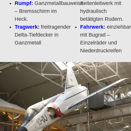
Rumpf
:
Ganzmetallbauweise
Seitenleitwerk mit
– Bremsschirm im
hydraulisch
Heck.
betätigten Rudern.
Tragwerk
:
freitragender
Fahrwerk
:
einziehbar
Delta-Tiefdecker in
mit Bugrad –
Ganzmetall
Einzelräder und
Niederdruckreifen