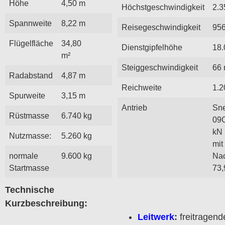
Höhe
4,50 m
Höchstgeschwindigkeit
2.3
Spannweite
8,22 m
Reisegeschwindigkeit
956
Flügelfläche
34,80
Dienstgipfelhöhe
18.
m²
Steiggeschwindigkeit
66 
Radabstand
4,87 m
Reichweite
1.2
Spurweite
3,15 m
Antrieb
Sne
Rüstmasse
6.740 kg
09C
kN 
Nutzmasse:
5.260 kg
mit
normale
9.600 kg
Na
Startmasse
73,
Technische
Kurzbeschreibung:
Leitwerk
:
freitragend