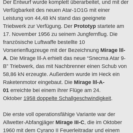
Der Entwurf wurde komplett überarbeitet, und mit der
Verfügbarkeit des neuen Atar-1O1G mit einer
Leistung von 44,48 kN stand das geeignete
Triebwerk zur Verfügung. Der
Prototyp
startete am
17. November 1956 zu seinem Jungfernflug. Die
französische Luftwaffe bestellte 10
Vorserienflugzeuge mit der Bezeichnung
Mirage lIl-
A
. Die Mirage lIl-A erhielt das neue “Snecma Atar 9-
B” Triebwerk, das mit Nachbrenner einen Schub von
58,86 kN erzeugte. Außerdem wurde im Heck ein
Raketenmotor eingebaut. Die
Mirage lIl-A-
01
erreichte bei einem ihrer Flüge am 24.
Oktober
1958 doppelte Schallgeschwindigkeit
.
Die erste voll operationsfähige Variante war der
Allwetter-Abfangjäger
Mirage III-C
, die im Oktober
1960 mit dem Cyrano II Feuerleitradar und einem