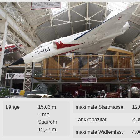
Länge
15,03 m
maximale Startmasse
12.
– mit
Tankkapazität
2.3
Staurohr
15,27 m
maximale Waffemlast
4.0