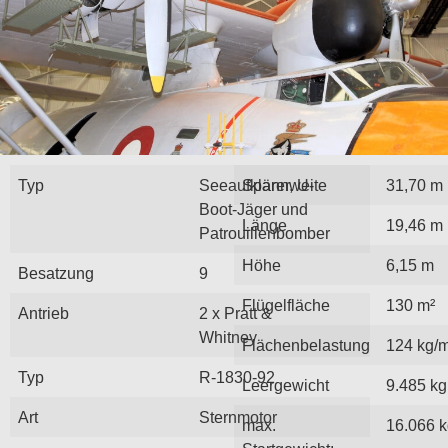
Typ
Seeaufklärer, U-
Spannweite
31,70 m
Boot-Jäger und
Länge
19,46 m
Patrouillenbomber
Höhe
6,15 m
Besatzung
9
Flügelfläche
130 m²
Antrieb
2 x Pratt &
Whitney
Flächenbelastung
124 kg/
Typ
R-1830-92
Leergewicht
9.485 kg
Art
Sternmotor
max.
16.066 