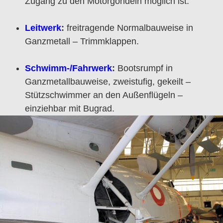
Zugang zu den Motorgondeln möglich ist.
Leitwerk
:
freitragende Normalbauweise in
Ganzmetall – Trimmklappen.
Schwimm-/Fahrwerk
:
Bootsrumpf in
Ganzmetallbauweise, zweistuﬁg, gekeilt –
Stützschwimmer an den Außenflügeln –
einziehbar mit Bugrad.