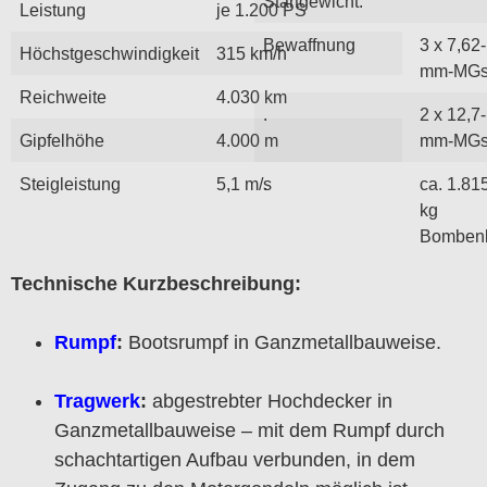
Startgewicht:
Leistung
je 1.200 PS
Bewaffnung
3 x 7,62-
Höchstgeschwindigkeit
315 km/h
mm-MGs
Reichweite
4.030 km
.
2 x 12,7-
Gipfelhöhe
4.000 m
mm-MGs
Steigleistung
5,1 m/s
.
ca. 1.81
kg
Bombenl
Technische Kurzbeschreibung:
Rumpf
:
Bootsrumpf in Ganzmetallbauweise.
Tragwerk
:
abgestrebter Hochdecker in
Ganzmetallbauweise – mit dem Rumpf durch
schachtartigen Aufbau verbunden, in dem