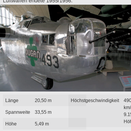
Luftwaffen endete 1955/1956.
Länge
20,50 m
Höchstgeschwindigkeit
49
km/
Spannweite
33,55 m
9.1
Hö
Höhe
5,49 m