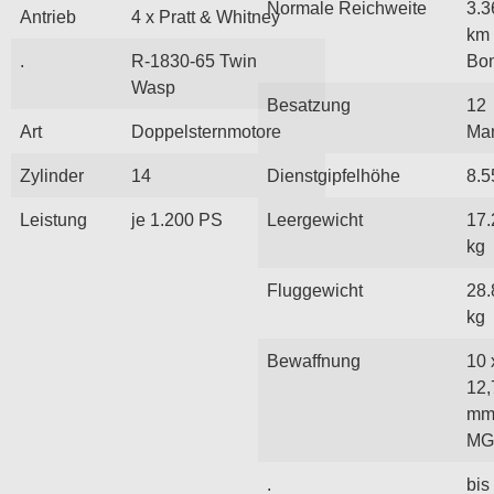
Normale Reichweite
3.3
Antrieb
4 x Pratt & Whitney
km 
.
R-1830-65 Twin
Bo
Wasp
Besatzung
12
Art
Doppelsternmotore
Ma
Zylinder
14
Dienstgipfelhöhe
8.5
Leistung
je 1.200 PS
Leergewicht
17.
kg
Fluggewicht
28.
kg
Bewaffnung
10 
12,
m
MG
.
bis