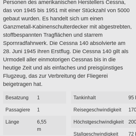
Personen des amerikanischen Herstellers Cessna,
das von 1945 bis 1951 mit einer Stückzahl von 5000
gebaut wurden. Es handelt sich um einen
Ganzmetall-Kabinenschulterdecker mit abgestrebten,
stoffbespannten Tragflächen und starrem
Spornradfahrwerk. Die Cessna 140 absolvierte am
28. Juni 1945 ihren Erstflug. Die Cessna 140 gilt als
Urmodell aller einmotorigen Cessnas bis in die
heutige Zeit und als einfaches und preisgünstiges
Flugzeug, das zur Verbreitung der Fliegerei
beigetragen hat.
Besatzung
1
Tankinhalt
95 
Passagiere
1
Reisegeschwindigkeit
170
Länge
6,55
Höchstgeschwindigkeit
200
m
Stallgeschwindigkeit
72 