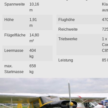
Spannweite
10,16
Kl
m
aus
Höhe
1,91
Flughöhe
47
m
Reichweite
72
Flügelfläche
14,80
Triebwerke
1 x
m²
Con
Leermasse
404
C8
kg
Leistung
85
max.
658
Startmasse
kg