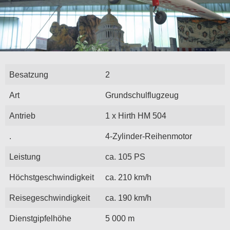
Besatzung
2
Art
Grundschulflugzeug
Antrieb
1 x Hirth HM 504
.
4-Zylinder-Reihenmotor
Leistung
ca. 105 PS
Höchstgeschwindigkeit
ca. 210 km/h
Reisegeschwindigkeit
ca. 190 km/h
Dienstgipfelhöhe
5 000 m