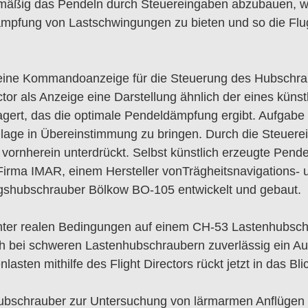
smäßig das Pendeln durch Steuereingaben abzubauen, wi
n Dämpfung von Lastschwingungen zu bieten und so die F
en eine Kommandoanzeige für die Steuerung des Hubschrau
or als Anzeige eine Darstellung ähnlich der eines küns
ert, das die optimale Pendeldämpfung ergibt. Aufgabe de
uglage in Übereinstimmung zu bringen. Durch die Steue
vornherein unterdrückt. Selbst künstlich erzeugte Pen
 Firma IMAR, einem Hersteller vonTrägheitsnavigations-
gshubschrauber Bölkow BO-105 entwickelt und gebaut.
ter realen Bedingungen auf einem CH-53 Lastenhubschr
 auch bei schweren Lastenhubschraubern zuverlässig ein
ten mithilfe des Flight Directors rückt jetzt in das Bli
Hubschrauber zur Untersuchung von lärmarmen Anflügen 