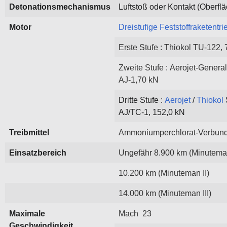
Detonationsmechanismus
Luftstoß oder Kontakt (Oberfl
Motor
Dreistufige Feststoffraketentr
Erste Stufe : Thiokol TU-122,
Zweite Stufe : Aerojet-Genera
AJ-1,70 kN
Dritte Stufe :
Aerojet
/
Thiokol
AJ/TC-1, 152,0 kN
Treibmittel
Ammoniumperchlorat-Verbundt
Einsatzbereich
Ungefähr 8.900 km (Minuteman
10.200 km (Minuteman II)
14.000 km (Minuteman III)
Maximale
Mach 23
Geschwindigkeit