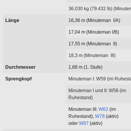
36.030 kg (79.432 lb) (Minutem
Länge
16,36 m (Minuteman I/A)
17,04 m (Minuteman I/B)
17,55 m (Minuteman II)
18,3 m (Minuteman III)
Durchmesser
1,68 m (1. Stufe)
Sprengkopf
Minuteman I: W59 (im Ruhest
Minuteman I und II: W56 (im
Ruhestand)
Minuteman III:
W62
(im
Ruhestand),
W78
(aktiv)
oder
W87
(aktiv)