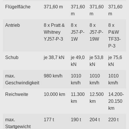
Flügelfläche
371,60 m
371,60
371,60
371,60
m
m
m
Antrieb
8 x Pratt &
8 x
8 x
8 x
Whitney
J57-P-
J57-P-
P&W
YJ57-P-3
1W
19W
TF33-
P-3
Schub
je 38,7 kN
je 49,0
je 53,8
je 75,6
kN
kN
kN
max.
980 km/h
1010
1010
1010
Geschwindigkeit
km/h
km/h
km/h
Reichweite
10.000 km
11.300
12.500
14.200-
km
km
20.150
km
max.
177 t
190 t
204 t
220 t
Startgewicht