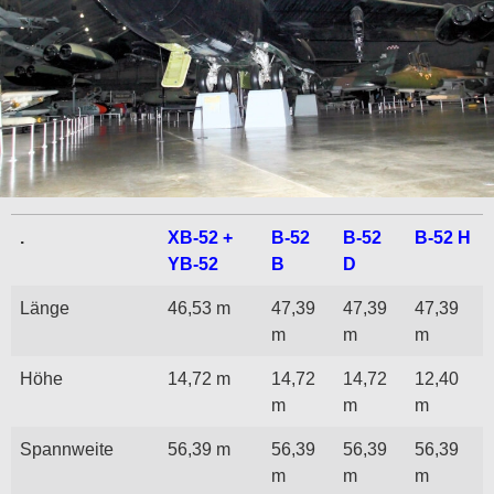
.
XB-52 +
B-52
B-52
B-52 H
YB-52
B
D
Länge
46,53 m
47,39
47,39
47,39
m
m
m
Höhe
14,72 m
14,72
14,72
12,40
m
m
m
Spannweite
56,39 m
56,39
56,39
56,39
m
m
m