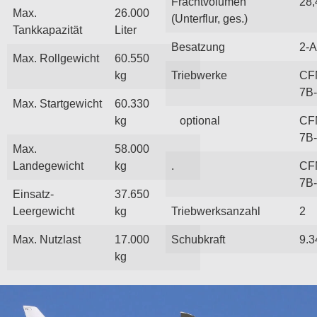
Frachtvolumen
28,
Max.
26.000
(Unterflur, ges.)
Tankkapazität
Liter
Besatzung
2-A
Max. Rollgewicht
60.550
kg
Triebwerke
CF
7B
Max. Startgewicht
60.330
kg
optional
CF
7B
Max.
58.000
Landegewicht
kg
.
CF
7B
Einsatz-
37.650
Leergewicht
kg
Triebwerksanzahl
2
Max. Nutzlast
17.000
Schubkraft
9.3
kg