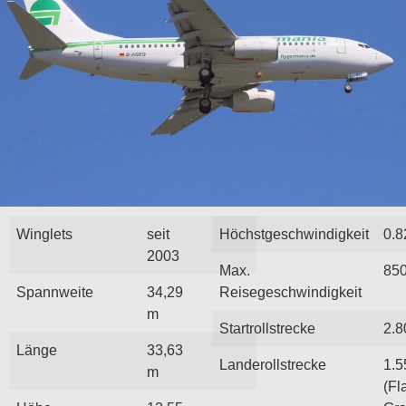
Winglets
seit
Höchstgeschwindigkeit
0.
2003
Max.
850
Spannweite
34,29
Reisegeschwindigkeit
m
Startrollstrecke
2.8
Länge
33,63
Landerollstrecke
1.5
m
(Fl