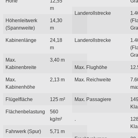
Höhe
12,55
Gra
m
Landerollstrecke
1.4
Höhenleitwerk
14,30
(Fl
(Spannweite)
m
Gra
Kabinenlänge
24,18
Landerollstrecke
1.4
m
(Fl
Gra
Max.
3,40 m
Kabinenbreite
Max. Flughöhe
12.
Max.
2,13 m
Max. Reichweite
7.6
Kabinenhöhe
ma
Flügelfläche
125 m²
Max. Passagiere
149
Kla
Flächenbelastung
560
kg/m²
.
128
Kla
Fahrwerk (Spur)
5,71 m