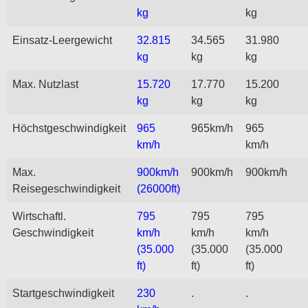
kg
kg
Einsatz-Leergewicht
32.815
34.565
31.980
kg
kg
kg
Max. Nutzlast
15.720
17.770
15.200
kg
kg
kg
Höchstgeschwindigkeit
965
965km/h
965
km/h
km/h
Max.
900km/h
900km/h
900km/h
Reisegeschwindigkeit
(26000ft)
Wirtschaftl.
795
795
795
Geschwindigkeit
km/h
km/h
km/h
(35.000
(35.000
(35.000
ft)
ft)
ft)
Startgeschwindigkeit
230
.
.