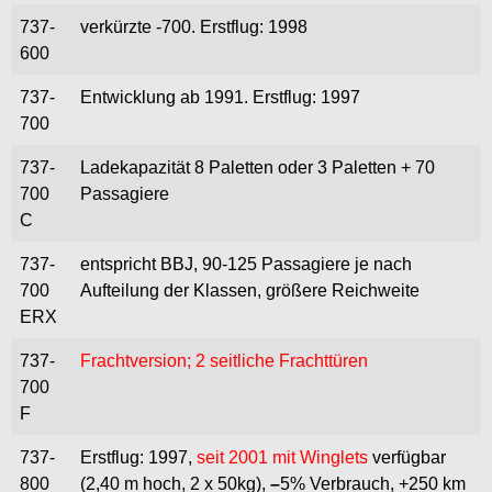
737-
verkürzte -700. Erstflug: 1998
600
737-
Entwicklung ab 1991. Erstflug: 1997
700
737-
Ladekapazität 8 Paletten oder 3 Paletten + 70
700
Passagiere
C
737-
entspricht BBJ, 90-125 Passagiere je nach
700
Aufteilung der Klassen, größere Reichweite
ERX
737-
Frachtversion; 2 seitliche Frachttüren
700
F
737-
Erstflug: 1997,
seit 2001 mit Winglets
verfügbar
800
(2,40
m hoch, 2 x 50kg),
–
5% Verbrauch, +250 km