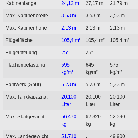
Kabinenlänge
24,12 m
27,17 m
21,79 m
Max. Kabinenbreite
3,53 m
3,53 m
3,53 m
Max. Kabinenhöhe
2,13 m
2,13 m
2,13 m
Flügelfläche
105,4 m²
105,4 m²
105,4 m²
Flügelpfeilung
25°
25°
.
Flächenbelastung
595
645
575
kg/m²
kg/m²
kg/m²
Fahrwerk (Spur)
5,23 m
5,23 m
5,23 m
Max. Tankkapazität
20.100
20.100
20.100
Liter
Liter
Liter
Max. Startgewicht
56.470
62.820
52.390
kg
kg
kg
Max. Landegewicht
51.710
.
49.900