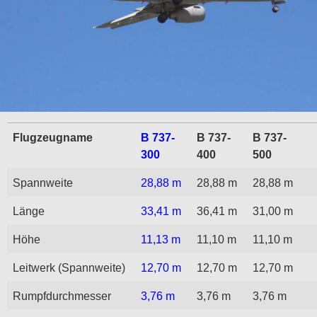
Flugzeugname
B 737-
B 737-
B 737-
300
400
500
Spannweite
28,88 m
28,88 m
28,88 m
Länge
33,41 m
36,41 m
31,00 m
Höhe
11,13 m
11,10 m
11,10 m
Leitwerk (Spannweite)
12,70 m
12,70 m
12,70 m
Rumpfdurchmesser
3,76 m
3,76 m
3,76 m