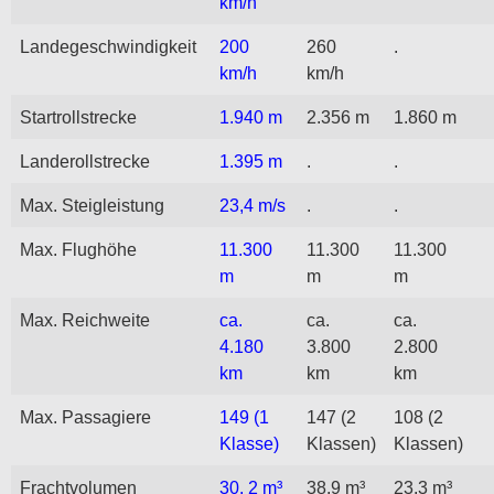
km/h
Landegeschwindigkeit
200
260
.
km/h
km/h
Startrollstrecke
1.940 m
2.356 m
1.860 m
Landerollstrecke
1.395 m
.
.
Max. Steigleistung
23,4 m/s
.
.
Max. Flughöhe
11.300
11.300
11.300
m
m
m
Max. Reichweite
ca.
ca.
ca.
4.180
3.800
2.800
km
km
km
Max. Passagiere
149 (1
147 (2
108 (2
Klasse)
Klassen)
Klassen)
Frachtvolumen
30, 2 m³
38,9 m³
23,3 m³