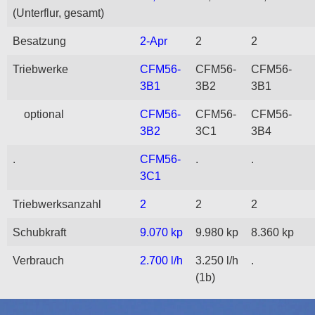
(Unterflur, gesamt)
Besatzung
2-Apr
2
2
Triebwerke
CFM56-
CFM56-
CFM56-
3B1
3B2
3B1
optional
CFM56-
CFM56-
CFM56-
3B2
3C1
3B4
.
CFM56-
.
.
3C1
Triebwerksanzahl
2
2
2
Schubkraft
9.070 kp
9.980 kp
8.360 kp
Verbrauch
2.700 l/h
3.250 l/h
.
(1b)