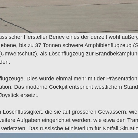
ussischer Hersteller Beriev eines der derzeit wohl auße
triebene, bis zu 37 Tonnen schwere Amphibienflugzeug (
Umweltschutz), als Löschflugzeug zur Brandbekämpfung,
den.
nflugzeuge. Dies wurde einmal mehr mit der Präsentation
ation. Das moderne Cockpit entspricht westlichem Stan
oystick ersetzt.
Löschflüssigkeit, die sie auf grösseren Gewässern, wie
weitere Aufgaben eingerichtet werden, wie etwa den Tr
erletzten. Das russische Ministerium für Notfall-Situati