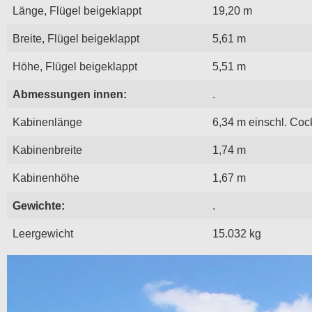
Länge, Flügel beigeklappt
19,20 m
Breite, Flügel beigeklappt
5,61 m
Höhe, Flügel beigeklappt
5,51 m
Abmessungen innen:
.
Kabinenlänge
6,34 m einschl. Coc
Kabinenbreite
1,74 m
Kabinenhöhe
1,67 m
Gewichte:
.
Leergewicht
15.032 kg