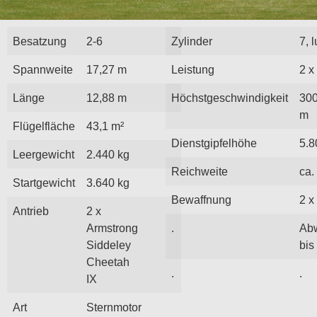
Besatzung
2-6
Zylinder
7, 
Spannweite
17,27 m
Leistung
2 x
Länge
12,88 m
Höchstgeschwindigkeit
300
m
Flügelfläche
43,1 m²
Dienstgipfelhöhe
5.8
Leergewicht
2.440 kg
Reichweite
ca.
Startgewicht
3.640 kg
Bewaffnung
2 x
Antrieb
2 x
Armstrong
.
Abw
Siddeley
bis
Cheetah
.
.
IX
Art
Sternmotor