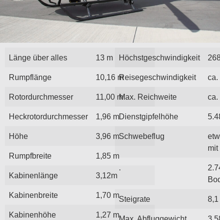
Länge über alles
13 m
Höchstgeschwindigkeit
268
Rumpflänge
10,16 m
Reisegeschwindigkeit
ca.
Rotordurchmesser
11,00 m
Max. Reichweite
ca.
Heckrotordurchmesser
1,96 m
Dienstgipfelhöhe
5.4
Höhe
3,96 m
Schwebeflug
etw
mit
Rumpfbreite
1,85 m
.
2.7
Kabinenlänge
3,12m
Bod
Kabinenbreite
1,70 m
Steigrate
8,1
Kabinenhöhe
1,27 m
Max. Abfluggewicht
3.5