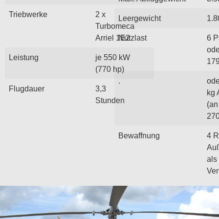
Triebwerke
2 x
Leergewicht
1.8
Turbomeca
Arriel 1E2
Nutzlast
6 P
ode
Leistung
je 550 kW
179
(770 hp)
.
ode
Flugdauer
3,3
kg 
Stunden
(an
270
Bewaffnung
4 R
Auß
als
Ver