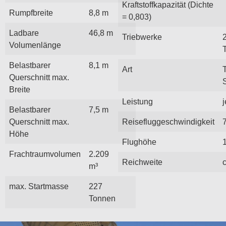
Kraftstoffkapazität (Dichte
Rumpfbreite
8,8 m
= 0,803)
Ladbare
46,8 m
Triebwerke
Volumenlänge
Belastbarer
8,1 m
Art
Querschnitt max.
Breite
Leistung
Belastbarer
7,5 m
Querschnitt max.
Reisefluggeschwindigkeit
Höhe
Flughöhe
Frachtraumvolumen
2.209
Reichweite
m³
max. Startmasse
227
Tonnen