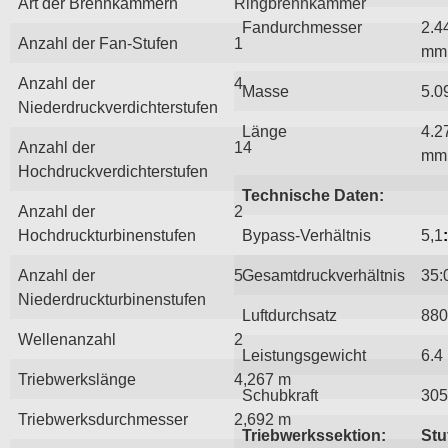
Art der Brennkammern
Ringbrennkammer
Fandurchmesser
2.4
Anzahl der Fan-Stufen
1
mm
Anzahl der
4
Masse
5.0
Niederdruckverdichterstufen
Länge
4.2
Anzahl der
14
mm
Hochdruckverdichterstufen
Technische Daten:
Anzahl der
2
Hochdruckturbinenstufen
Bypass-Verhältnis
5,1
:
Anzahl der
5
Gesamtdruckverhältnis
35:
Niederdruckturbinenstufen
Luftdurchsatz
880
Wellenanzahl
2
Leistungsgewicht
6.4
Triebwerkslänge
4,267 m
Schubkraft
305
Triebwerksdurchmesser
2,692 m
Triebwerkssektion:
Stu