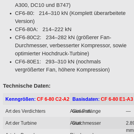
A300, DC10 und B747)
CF6-80: 214–310 kN (Komplett überarbeitete
Version)
CF6-80A: 214–222 kN
CF6-80C2: 234–282 kN (größerer Fan-
Durchmesser, verbesserter Kompressor, sowie
optimierter Hochdruck-Turbine)
CF6-80E1: 293–310 kN (nochmals
vergrößerter Fan, höhere Kompression)
Technische Daten:
Kenngrößen:
CF 6-80 C2-A2
Basisdaten:
CF 6-80 E1-A3
Art des Verdichters
Axial-Fan
Gesamtlänge
—
Art der Turbine
Axial
Durchmesser
2.8
mm