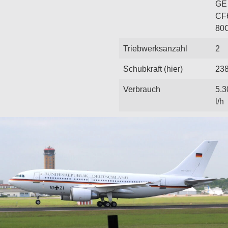
GE
CF
80
Triebwerksanzahl
2
Schubkraft (hier)
23
Verbrauch
5.3
l/h