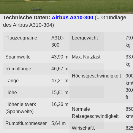
Technische Daten:
Airbus A310-300
(= Grundlage
des Airbus A310-304)
Flugzeugname
A310-
Leergewicht
79.
300
kg
Spannweite
43,90 m
Max. Nutzlast
33.
kg
Rumpflänge
46,67 m
Höchstgeschwindigkeit
90
Länge
47,21 m
km/
30.
Höhe
15,81 m
ft
Höhenleitwerk
16,26 m
Normale
85
(Spannweite)
Reisegeschwindigkeit
km
Rumpfdurchmesser
5,64 m
Wirtschaftl.
82