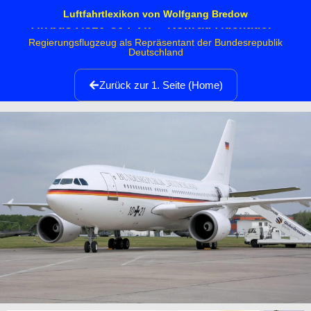
Luftfahrtlexikon von Wolfgang Bredow
Airbus A310-304 VIP “Konrad Adenauer"
Regierungsflugzeug als Repräsentant der Bundesrepublik
Deutschland
Zurück zur 1. Seite (Home)