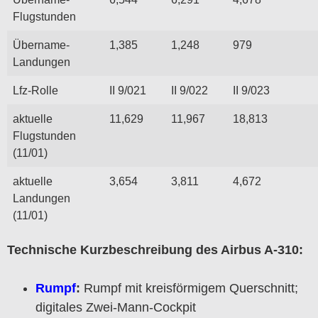
Flugstunden
Übername-
1,385
1,248
979
Landungen
Lfz-Rolle
II 9/021
II 9/022
II 9/023
aktuelle
11,629
11,967
18,813
Flugstunden
(11/01)
aktuelle
3,654
3,811
4,672
Landungen
(11/01)
Technische Kurzbeschreibung des Airbus A-310:
Rumpf
:
Rumpf mit kreisförmigem Querschnitt;
digitales Zwei-Mann-Cockpit