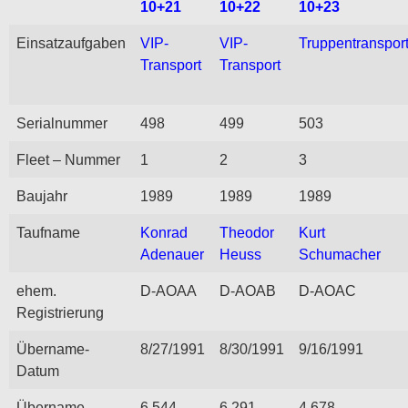
10+21
10+22
10+23
Einsatzaufgaben
VIP-
VIP-
Truppentranspor
Transport
Transport
Serialnummer
498
499
503
Fleet – Nummer
1
2
3
Baujahr
1989
1989
1989
Taufname
Konrad
Theodor
Kurt
Adenauer
Heuss
Schumacher
ehem.
D-AOAA
D-AOAB
D-AOAC
Registrierung
Übername-
8/27/1991
8/30/1991
9/16/1991
Datum
Übername-
6,544
6,291
4,678