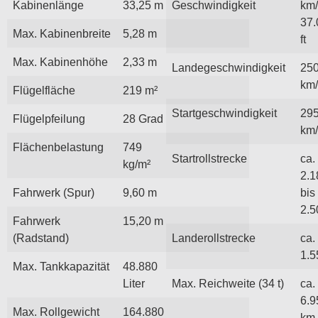
Kabinenlänge
33,25 m
Geschwindigkeit
km/
37.
Max. Kabinenbreite
5,28 m
ft
Max. Kabinenhöhe
2,33 m
Landegeschwindigkeit
25
km
Flügelfläche
219 m²
Startgeschwindigkeit
29
Flügelpfeilung
28 Grad
km
Flächenbelastung
749
Startrollstrecke
ca.
kg/m²
2.1
Fahrwerk (Spur)
9,60 m
bis
2.5
Fahrwerk
15,20 m
(Radstand)
Landerollstrecke
ca.
1.5
Max. Tankkapazität
48.880
Liter
Max. Reichweite (34 t)
ca.
6.9
Max. Rollgewicht
164.880
km