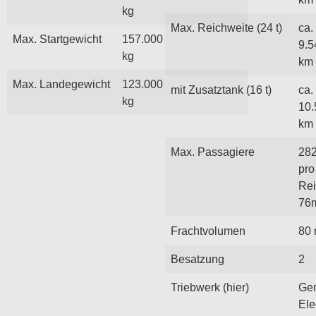
kg
Max. Reichweite (24 t)
ca.
Max. Startgewicht
157.000
9.5
kg
km
Max. Landegewicht
123.000
mit Zusatztank (16 t)
ca.
kg
10.
km
Max. Passagiere
282
pro
Rei
76
Frachtvolumen
80 
Besatzung
2
Triebwerk (hier)
Gen
Ele