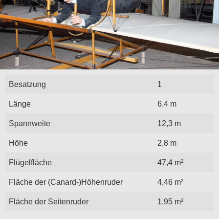
Besatzung
1
Länge
6,4 m
Spannweite
12,3 m
Höhe
2,8 m
Flügelfläche
47,4 m²
Fläche der (Canard-)Höhenruder
4,46 m²
Fläche der Seitenruder
1,95 m²